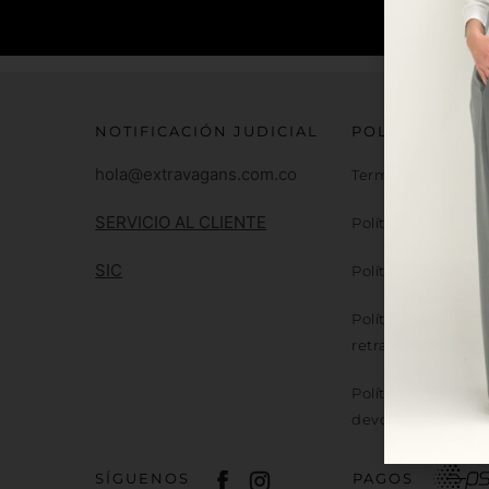
NOTIFICACIÓN JUDICIAL
POLITICAS
hola@extravagans.com.co
Terminos y condic
SERVICIO AL CLIENTE
Políticas de mane
SIC
Políticas de mane
Políticas de Dere
retracto
Política de garantí
devoluciones
SÍGUENOS
PAGOS