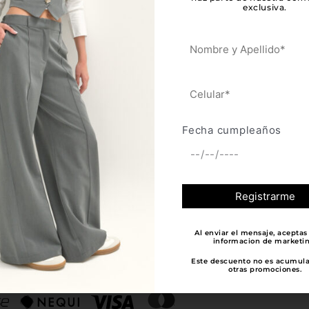
exclusiva.
CONTÁCTANOS
ÚNETE AL
#EXTRA
iones
extravagans.info@gmail.com
Fecha cumpleaños
hola@extravagans.com.co
Regístrate y
jo de datos
+57 3114472347
promociones 
EXTRAVAGA
Bogotá, Colombia
jo de cookies
cho de
Al enviar el mensaje, aceptas 
informacion de marketin
as y
Este descuento no es acumul
otras promociones.