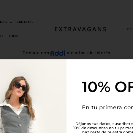
ENVÍOS GRATIS X COMPRAS DESDE 280.000
NES
ZAPATOS
$
0
ET
TODO
Compra con
a cuotas sin interés
10% O
APOYA LO LOCAL
En tu primera c
Al comprar nuestras prendas apoyas a muchos otros mic
Déjanos tus datos, suscríbete
es 100% colombiana, ¡Mil mil gracias por elegir la industr
10% de descuento en tu prime
haz parte de nuestra com