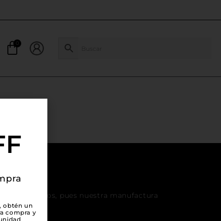
FF
ompra
ro empresarios, pues nuestra manufactura
, obtén un
ia Nacional!
ra compra y
unidad