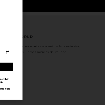
VAGANSWORLD
 sé el primero en enterarte de nuestros lanzamientos,
exclusivas y las últimas noticias del mundo
NS.
recibir
g.
able con