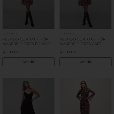
Las
L
opciones
o
se
s
pueden
p
elegir
e
en
e
Lo nuevo
Lo nuevo
la
la
VESTIDO CORTO CHIFÓN
VESTIDO CORTO CHIFÓN
página
p
AMARRE FLORES ROSADO
AMARRE FLORES CAFÉ
de
d
$
219.000
$
219.000
producto
p
Añadir
Añadir
Este
E
producto
p
tiene
t
múltiples
m
variantes.
v
Las
L