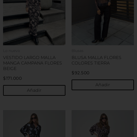
variantes.
v
Las
L
opciones
o
se
s
pueden
p
elegir
e
en
e
Lo nuevo
Blusas
la
la
VESTIDO LARGO MALLA
BLUSA MALLA FLORES
página
p
MANGA CAMPANA FLORES
COLORES TIERRA
de
d
BEIGE
$
92.500
producto
p
$
171.000
Añadir
Añadir
Este
E
producto
p
tiene
t
múltiples
m