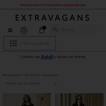
Ir
COMPRA CON ADDI Y SISTECREDITO
al
contenido
Menú
Filtrar y ordenar
Compra con
a cuotas sin interés
Ordenado
por
Mostrando 1–30 de 94 resultados
los
últimos
Este
E
producto
p