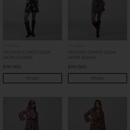
variantes.
v
Las
L
opciones
o
se
s
pueden
p
elegir
e
en
e
Lo nuevo
Lo nuevo
la
la
VESTIDO CORTO SEDA
VESTIDO CORTO SEDA
página
p
SATÍN FLORES
SATÍN RAMAS
de
d
$
191.000
$
191.000
producto
p
Añadir
Añadir
Este
E
producto
p
tiene
t
múltiples
m
variantes.
v