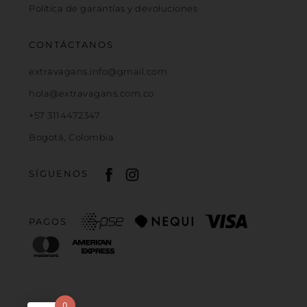
Política de garantías y devoluciones
CONTÁCTANOS
extravagans.info@gmail.com
hola@extravagans.com.co
+57 3114472347
Bogotá, Colombia
SÍGUENOS
PAGOS
0