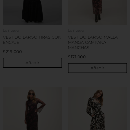
opciones
o
se
s
pueden
p
elegir
e
en
e
Lo nuevo
Lo nuevo
la
la
VESTIDO LARGO TIRAS CON
VESTIDO LARGO MALLA
página
p
ENCAJE
MANGA CAMPANA
de
d
MANCHAS
$
219.000
producto
p
$
171.000
Añadir
Añadir
Este
E
producto
p
tiene
t
múltiples
m
variantes.
v
Las
L
opciones
o