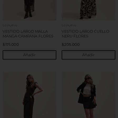
se
s
pueden
p
elegir
e
en
e
Lo nuevo
Lo nuevo
la
la
VESTIDO LARGO MALLA
VESTIDO LARGO CUELLO
página
p
MANGA CAMPANA FLORES
NERU FLORES
de
d
$
171.000
$
205.000
producto
p
Añadir
Añadir
Este
E
producto
p
tiene
t
múltiples
m
variantes.
v
Las
L
opciones
o
se
s