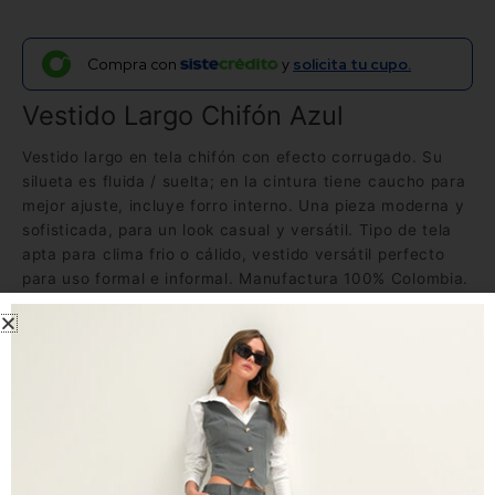
Compra con
y
solicita tu cupo.
Vestido Largo Chifón Azul
Vestido largo en tela chifón con efecto corrugado. Su
silueta es fluida / suelta; en la cintura tiene caucho para
mejor ajuste, incluye forro interno. Una pieza moderna y
sofisticada, para un look casual y versátil. Tipo de tela
apta para clima frio o cálido, vestido versátil perfecto
para uso formal e informal. Manufactura 100% Colombia.
Envíos y tiempos de entrega
Tela
Observaciones