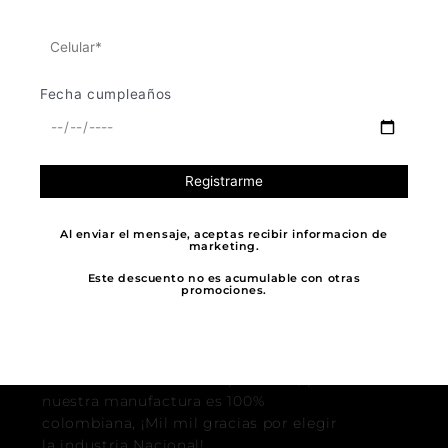
página
página
página
Añadir
de
de
de
Añadir
producto
producto
producto
Fecha cumpleaños
Al enviar el mensaje, aceptas recibir informacion de
marketing.
Este descuento no es acumulable con otras
promociones.
APOYA LO LOCAL
Al comprar nuestras prendas apoyas a
muchos otros micro empresarios, pues
nuestra manufactura es 100%
colombiana, ¡Mil mil gracias por elegir
la industria Nacional!