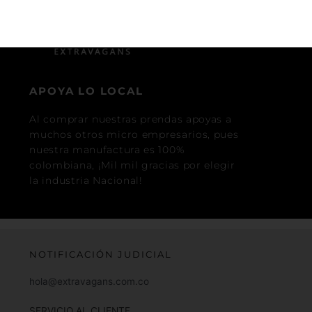
APOYA LO LOCAL
Al comprar nuestras prendas apoyas a
muchos otros micro empresarios, pues
nuestra manufactura es 100%
colombiana, ¡Mil mil gracias por elegir
la industria Nacional!
NOTIFICACIÓN JUDICIAL
hola@extravagans.com.co
SERVICIO AL CLIENTE