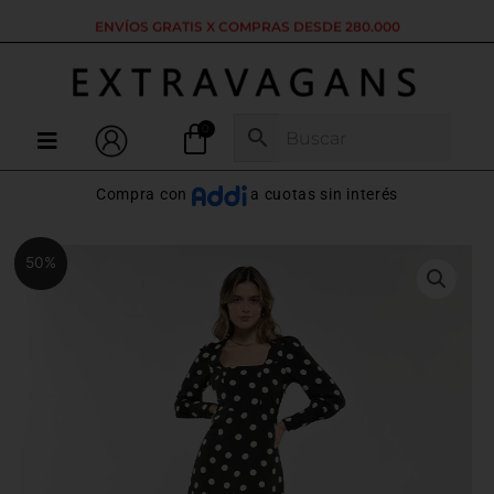
Ir
ENVÍOS GRATIS X COMPRAS DESDE 280.000
al
contenido
Menú
Compra con
a cuotas sin interés
El
El
Vestido
50%
precio
precio
Largo
original
actual
Negro
era:
es:
Cuello
$167.500.
$83.750.
Cuadrado
Puntos
cantidad