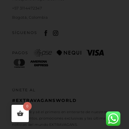
+57 3114472347
Bogotá, Colombia
SÍGUENOS
PAGOS
ÚNETE AL
#EXTRAVAGANSWORLD
0
Regístrate y sé el primero en enterarte de nuestros
lanzamientos, promociones exclusivas y las últimas
noticias del mundo EXTRAVAGANS.