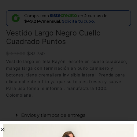
Compra con
en
2
cuotas de
$49.214/mensual.
Solicita tu cupo.
Vestido Largo Negro Cuello
Cuadrado Puntos
$
167.500
$
83.750
Vestido largo en tela Rayón, escote en cuello cuadrado,
manga larga con terminación en puño camisero y
botones, tiene cremallera invisible lateral. Prenda para
clima caliente o frio ya que su tela es fresca y suave.
Para uso formal e informal. manufactura 100%
Colombiana.
Envíos y tiempos de entrega
Tela