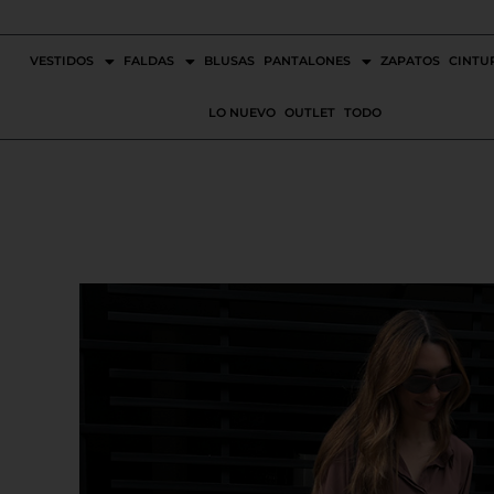
Ir
al
VESTIDOS
FALDAS
BLUSAS
PANTALONES
ZAPATOS
CINTU
contenido
LO NUEVO
OUTLET
TODO