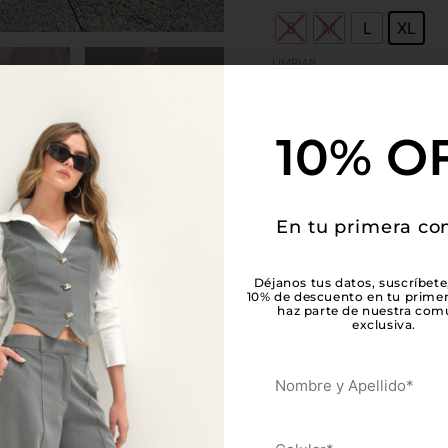
S
M
L
XL
LIMPIAR
Disponibilidad:
Solo q
10% O
Añadir
SKU:
VCCVCATXL
En tu primera c
Déjanos tus datos, suscríbete
10% de descuento en tu prime
haz parte de nuestra com
exclusiva.
El
El
El
Este
30%
10