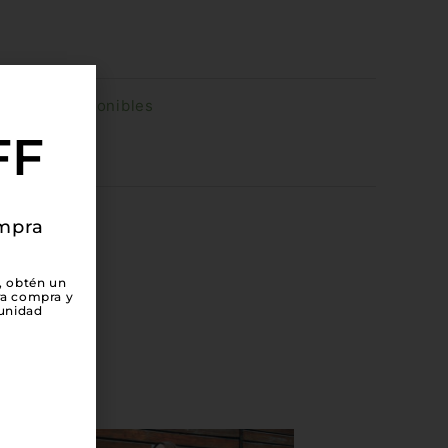
uedan 1 disponibles
FF
ompra
, obtén un
ra compra y
unidad
Este
Este
%