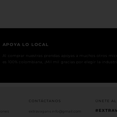
APOYA LO LOCAL
Al comprar nuestras prendas apoyas a muchos otros mic
es 100% colombiana, ¡Mil mil gracias por elegir la industr
CONTÁCTANOS
ÚNETE AL
#EXTRA
iones
extravagans.info@gmail.com