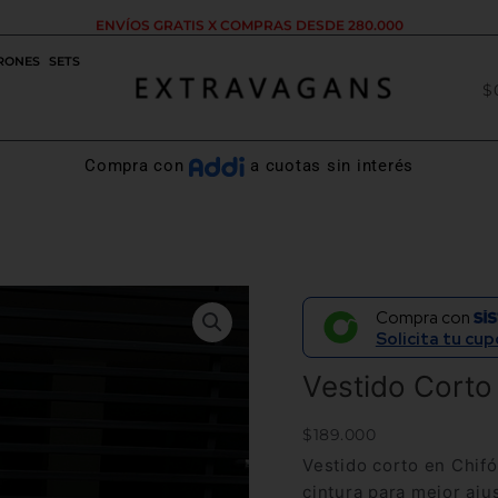
ENVÍOS GRATIS X COMPRAS DESDE 280.000
RONES
SETS
$
Compra con
a cuotas sin interés
Vestido
Compra con
Corto
Solicita tu cup
Chifón
Con
Vestido Corto
Vuelo
Café
$
189.000
Claro
Vestido corto en Chifó
cantidad
cintura para mejor aju