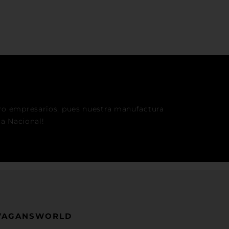
ro empresarios, pues nuestra manufactura
ia Nacional!
VAGANSWORLD