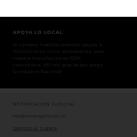
APOYA LO LOCAL
Al comprar nuestras prendas apoyas a
muchos otros micro empresarios, pues
nuestra manufactura es 100%
colombiana, ¡Mil mil gracias por elegir
la industria Nacional!
NOTIFICACIÓN JUDICIAL
hola@extravagans.com.co
SERVICIO AL CLIENTE