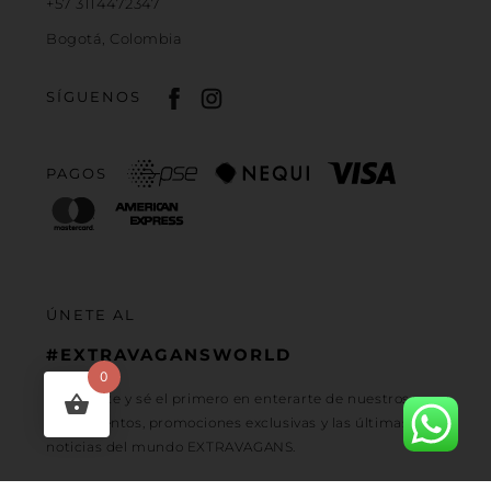
+57 3114472347
Bogotá, Colombia
SÍGUENOS
PAGOS
ÚNETE AL
#EXTRAVAGANSWORLD
0
Regístrate y sé el primero en enterarte de nuestros
lanzamientos, promociones exclusivas y las últimas
noticias del mundo EXTRAVAGANS.