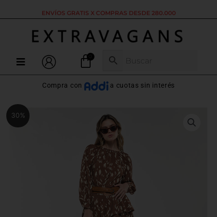
Ir
ENVÍOS GRATIS X COMPRAS DESDE 280.000
al
contenido
Menú
Compra con
a cuotas sin interés
El
El
Vestido
30%
precio
precio
Corto
original
actual
Asimétrico
era:
es:
Café
$139.500.
$97.650.
Manchas
cantidad