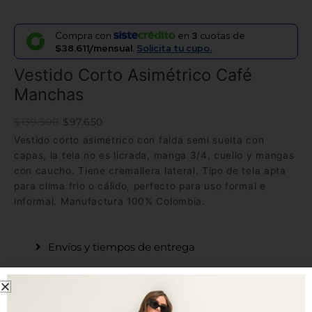
Compra con
en
3
cuotas de
$38.611/mensual.
Solicita tu cupo.
Vestido Corto Asimétrico Café
Manchas
$
139.500
$
97.650
Vestido corto asimétrico con falda semi suelta con
capas, la tela no es licrada, manga 3/4, cuello y mangas
con caucho. Tiene cremallera lateral. Tipo de tela apta
para clima frio o cálido, perfecto para uso formal e
informal. Manufactura 100% Colombia.
Envíos y tiempos de entrega
Tela