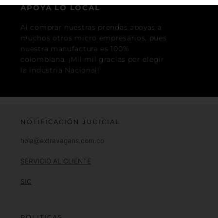
APOYA LO LOCAL
Al comprar nuestras prendas apoyas a
muchos otros micro empresarios, pues
nuestra manufactura es 100%
colombiana, ¡Mil mil gracias por elegir
la industria Nacional!
NOTIFICACIÓN JUDICIAL
hola@extravagans.com.co
SERVICIO AL CLIENTE
SIC
POLITICAS