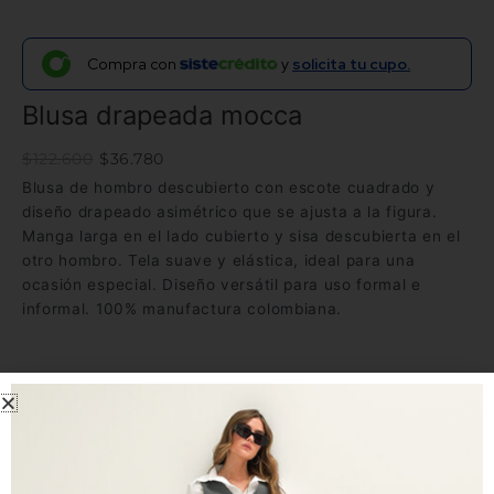
Compra con
y
solicita tu cupo.
Blusa drapeada mocca
$
122.600
$
36.780
Blusa de hombro descubierto con escote cuadrado y
diseño drapeado asimétrico que se ajusta a la figura.
Manga larga en el lado cubierto y sisa descubierta en el
otro hombro. Tela suave y elástica, ideal para una
ocasión especial. Diseño versátil para uso formal e
informal. 100% manufactura colombiana.
Envíos y tiempos de entrega
Tela
Observaciones