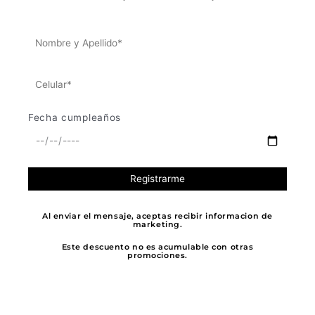
Blusas
Cinturones
Las
Las
BLUSA
CINTURÓN
opciones
opciones
ESCOTE
LÍNEAS
se
se
CUADRADO
HEBILLA
pueden
pueden
VINO
DORADA
elegir
elegir
$
102.800
$
89.000
en
en
$
30.840
$
71.200
la
la
Fecha cumpleaños
página
página
Añadir
Añadir
de
de
producto
producto
Al enviar el mensaje, aceptas recibir informacion de
marketing.
Este descuento no es acumulable con otras
promociones.