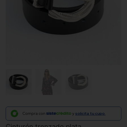
Compra con
y
solicita tu cupo.
Cinturón trenzado plata