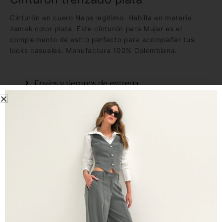
Cinturón en cuero Napa legítimo. Hebilla en materia
zamak color plata. Este cinturón para Mujer es el
complemento de estilo perfecto para acompañar tus
looks casuales. Manufactura 100% Colombiana.
Envíos y tiempos de entrega
Material
Observaciones
Tallas y medidas
Este producto no está disponible porque no quedan existencias.
SKU:
N/D