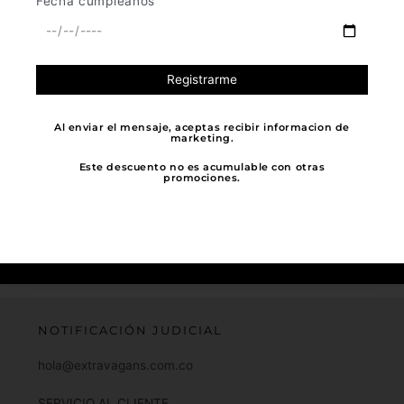
Fecha cumpleaños
APOYA LO LOCAL
Al enviar el mensaje, aceptas recibir informacion de
marketing.
Al comprar nuestras prendas apoyas a
Este descuento no es acumulable con otras
muchos otros micro empresarios, pues
promociones.
nuestra manufactura es 100%
colombiana, ¡Mil mil gracias por elegir
la industria Nacional!
NOTIFICACIÓN JUDICIAL
hola@extravagans.com.co
SERVICIO AL CLIENTE