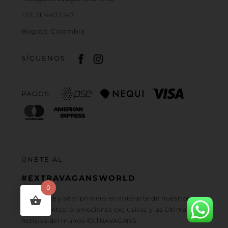
+57 3114472347
Bogotá, Colombia
SÍGUENOS
PAGOS
ÚNETE AL
#EXTRAVAGANSWORLD
0
Regístrate y sé el primero en enterarte de nuestros
lanzamientos, promociones exclusivas y las últimas
noticias del mundo EXTRAVAGANS.