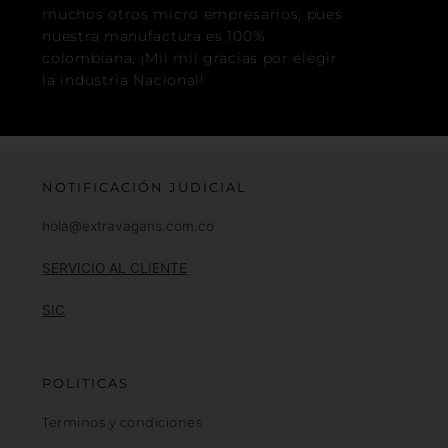
muchos otros micro empresarios, pues
nuestra manufactura es 100%
colombiana, ¡Mil mil gracias por elegir
la industria Nacional!
NOTIFICACIÓN JUDICIAL
hola@extravagans.com.co
SERVICIO AL CLIENTE
SIC
POLITICAS
Terminos y condiciones