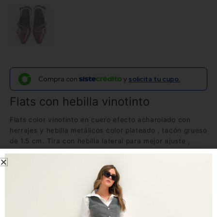
Compra con
y
solicita tu cupo.
Flats con hebilla vinotinto
Flats color vinotinto en cuero efecto acharolado con
herrajes y hebilla metálicos color plateado , tacón grueso
de 1.5 cm. Tira con hebilla lateral para mejor ajuste ,
acabado en punta. Perfecto para darle un toque cool y
fresco a tus looks. Manufactura 100% Colombiana.
Envíos y tiempos de entrega
Tela