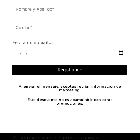
BANDEJA
BANDEJA
elegir
elegir
ROSADA
NEGRO
en
en
$
116.500
$
116.500
la
la
$
75.725
$
75.725
página
página
de
de
Añadir
Añadir
producto
producto
Fecha cumpleaños
Al enviar el mensaje, aceptas recibir informacion de
marketing.
Este descuento no es acumulable con otras
promociones.
APOYA LO LOCAL
Al comprar nuestras prendas apoyas a