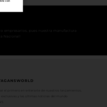
able con
ro empresarios, pues nuestra manufactura
ia Nacional!
VAGANSWORLD
 sé el primero en enterarte de nuestros lanzamientos,
exclusivas y las últimas noticias del mundo
NS.