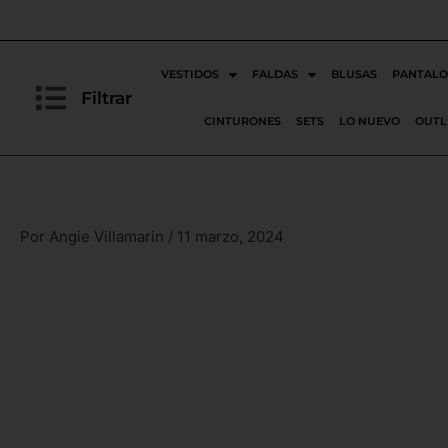
Ir
al
contenido
VESTIDOS
FALDAS
BLUSAS
PANTALO
Filtrar
CINTURONES
SETS
LO NUEVO
OUTL
Por
Angie Villamarin
/
11 marzo, 2024