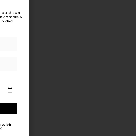
, obtén un
ra compra y
unidad
recibir
g.