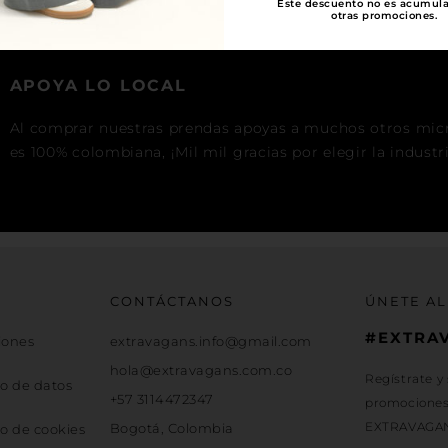
Este descuento no es acumul
otras promociones.
APOYA LO LOCAL
Al comprar nuestras prendas apoyas a muchos otros mic
es 100% colombiana, ¡Mil mil gracias por elegir la industr
CONTÁCTANOS
ÚNETE AL
#EXTRA
iones
extravagans.info@gmail.com
hola@extravagans.com.co
Regístrate y
jo de datos
+57 3114472347
promociones 
EXTRAVAGA
Bogotá, Colombia
jo de cookies