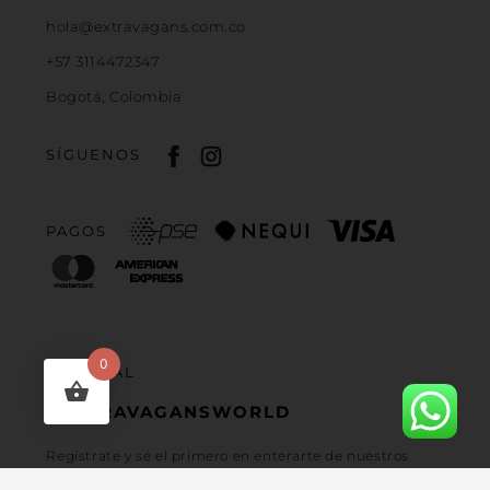
hola@extravagans.com.co
+57 3114472347
Bogotá, Colombia
SÍGUENOS
PAGOS
0
ÚNETE AL
#EXTRAVAGANSWORLD
Regístrate y sé el primero en enterarte de nuestros
lanzamientos, promociones exclusivas y las últimas