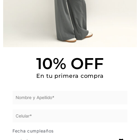
Camisetas
Cinturones
Deportivo
Faldas
GIFT CARD
10% OFF
Lo nuevo
En tu primera compra
Pantalones
Sets
Todo
Vestidos
Zapatos
Fecha cumpleaños