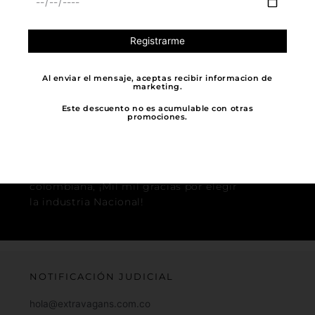
Al enviar el mensaje, aceptas recibir informacion de
marketing.
Este descuento no es acumulable con otras
APOYA LO LOCAL
promociones.
Al comprar nuestras prendas apoyas a
muchos otros micro empresarios, pues
nuestra manufactura es 100%
colombiana, ¡Mil mil gracias por elegir
la industria Nacional!
NOTIFICACIÓN JUDICIAL
hola@extravagans.com.co