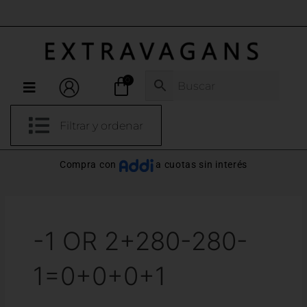
Ir
al
ENVÍOS GRATIS X COMPRAS DESDE 280.000
contenido
Menú
Filtrar y ordenar
Compra con
a cuotas sin interés
-1 OR 2+280-280-
1=0+0+0+1