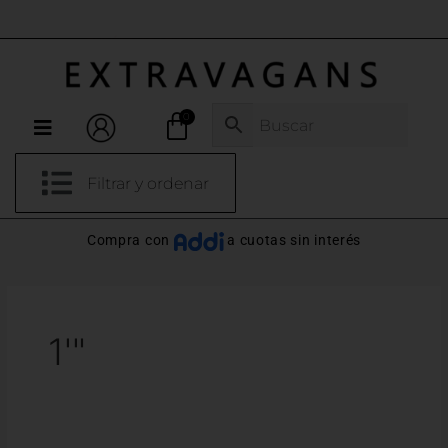
Ir
al
ENVÍOS GRATIS X COMPRAS DESDE 280.000
contenido
Menú
Filtrar y ordenar
Compra con
a cuotas sin interés
1'"