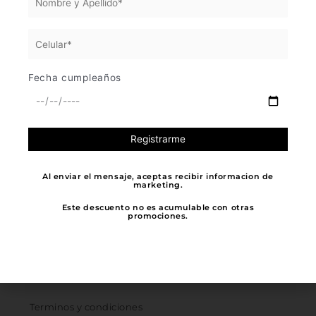
Al comprar nuestras prendas apoyas a
muchos otros micro empresarios, pues
nuestra manufactura es 100%
colombiana, ¡Mil mil gracias por elegir
la industria Nacional!
Fecha cumpleaños
NOTIFICACIÓN JUDICIAL
hola@extravagans.com.co
Al enviar el mensaje, aceptas recibir informacion de
marketing.
SERVICIO AL CLIENTE
Este descuento no es acumulable con otras
promociones.
SIC
POLITICAS
Terminos y condiciones