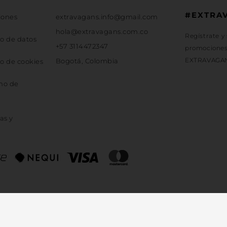
#EXTRA
iones
extravagans.info@gmail.com
hola@extravagans.com.co
Regístrate y
jo de datos
+57 3114472347
promociones 
EXTRAVAGA
Bogotá, Colombia
jo de cookies
cho de
as y