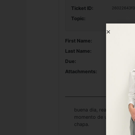
Ticket ID:
26022643f0
Topic:
Si
First Name:
Last Name:
Due:
Attachments:
buena dia, realice la compr
momento de usar el cintur
chapa.