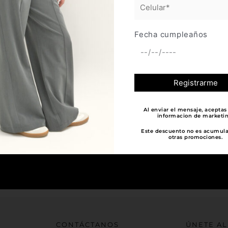
Fecha cumpleaños
Al enviar el mensaje, aceptas 
APOYA LO LOCAL
informacion de marketin
Este descuento no es acumul
Al comprar nuestras prendas apoyas a muchos otros mic
otras promociones.
es 100% colombiana, ¡Mil mil gracias por elegir la industr
CONTÁCTANOS
ÚNETE AL