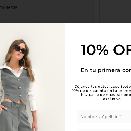
7d146536
Ginna
10% O
Simbaqueba agudelo
En tu primera c
Déjanos tus datos, suscríbete
10% de descuento en tu prime
haz parte de nuestra com
exclusiva.
a de un vestido y un cinturón, y al
ón se desarmó toda la parte de la