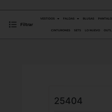
Ir
al
contenido
VESTIDOS
FALDAS
BLUSAS
PANTALO
Filtrar
CINTURONES
SETS
LO NUEVO
OUTL
25404