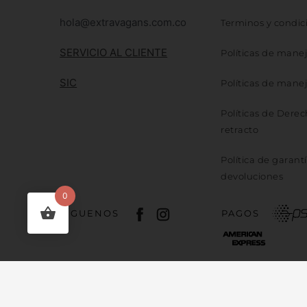
hola@extravagans.com.co
Terminos y condic
SERVICIO AL CLIENTE
Políticas de mane
SIC
Políticas de mane
Políticas de Dere
retracto
Política de garantí
devoluciones
0
SÍGUENOS
PAGOS