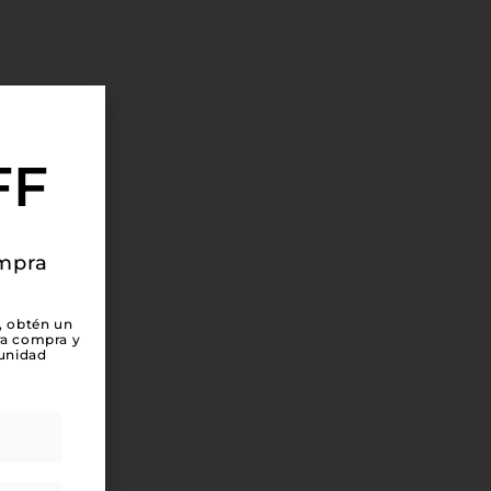
FF
ompra
, obtén un
ra compra y
unidad