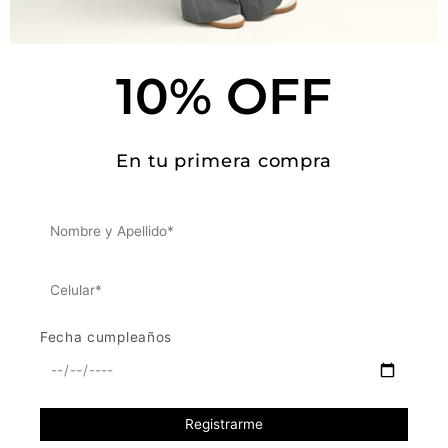
Tallas y medidas
Este producto no está disponible porque no quedan existencias.
10% OFF
SKU:
N/D
En tu primera compra
Fecha cumpleaños
APOYA LO LOCAL
Al comprar nuestras prendas apoyas a
muchos otros micro empresarios, pues
nuestra manufactura es 100%