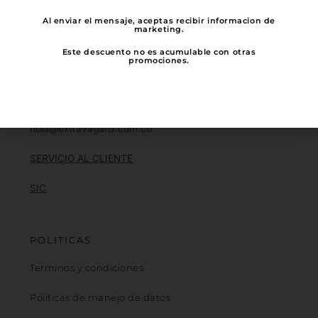
colombiana, ¡Mil mil gracias por elegir
Al enviar el mensaje, aceptas recibir informacion de
la industria Nacional!
marketing.
Este descuento no es acumulable con otras
promociones.
NOTIFICACIÓN JUDICIAL
hola@extravagans.com.co
SERVICIO AL CLIENTE
SIC
POLITICAS
Terminos y condiciones
Políticas de manejo de datos