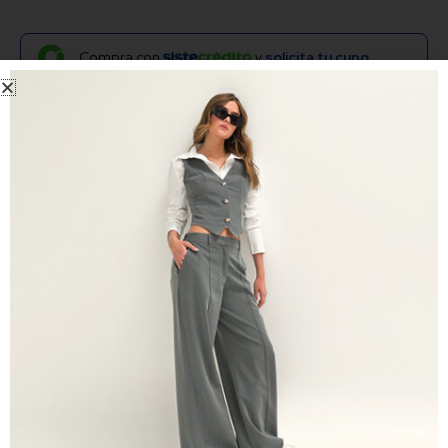
Compra con
y
solicita tu cupo.
vestido corto licrado nudo
delantero negro
Vestido corto ajustado al cuerpo en tela licrada y manga
larga. Escote con cruce y entorchado sobre cuello. Su
cremallera invisible va a lo largo de la espalda. Tipo de
tela apta para clima frio o cálido, perfecto para uso
formal e informal. Manufactura 100% Colombia.
Envíos y tiempos de entrega
Tela
Observaciones