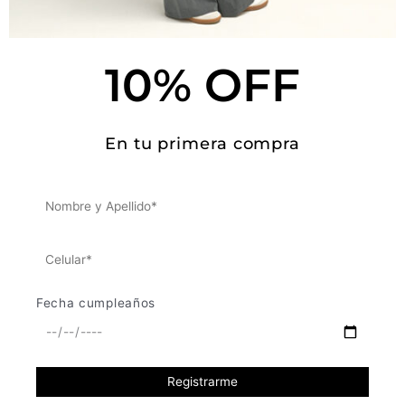
Tallas y medidas
Este producto no está disponible porque no quedan existencias.
10% OFF
SKU:
N/D
En tu primera compra
Fecha cumpleaños
APOYA LO LOCAL
Al comprar nuestras prendas apoyas a
muchos otros micro empresarios, pues
nuestra manufactura es 100%