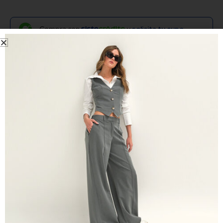
Compra con
y
solicita tu cupo.
Vestido cuello redondo midi azul
Vestido midi estampado, cuello redondo, manga 3/4 con
elástico en el puño y acabado tipo globo. Con corte a la
altura de la cintura. Tiene bolsillos laterales. Prenda para
clima caliente o frío ya que su tela es fresca y suave.
Para uso formal e informal. Manufactura 100%
Colombiana.
Envíos y tiempos de entrega
Tela
Observaciones