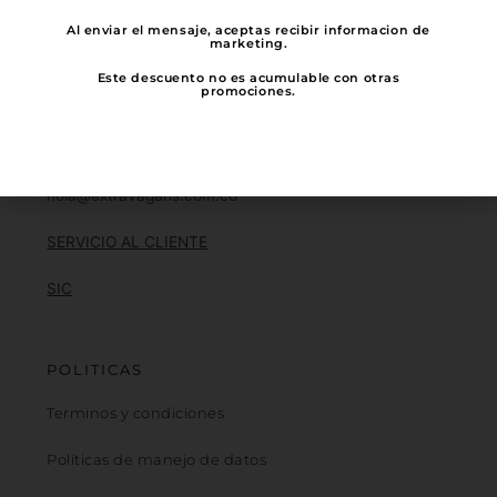
colombiana, ¡Mil mil gracias por elegir
Al enviar el mensaje, aceptas recibir informacion de
la industria Nacional!
marketing.
Este descuento no es acumulable con otras
promociones.
NOTIFICACIÓN JUDICIAL
hola@extravagans.com.co
SERVICIO AL CLIENTE
SIC
POLITICAS
Terminos y condiciones
Políticas de manejo de datos