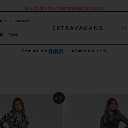
ENVÍOS GRATIS X COMPRAS DESDE 280.000
NES
ZAPATOS
$
0
ET
TODO
Compra con
a cuotas sin interés
El
El
El
Este
40%
o
precio
precio
precio
producto
nal
actual
original
actual
tiene
es:
era:
es:
000.
$118.800.
$147.000.
$117.600.
múltiples
variantes.