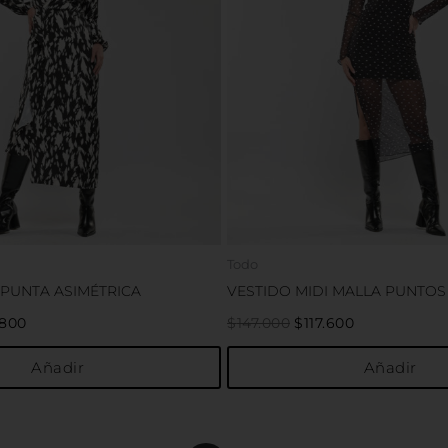
Las
opciones
se
pueden
elegir
en
la
página
de
producto
Todo
 PUNTA ASIMÉTRICA
VESTIDO MIDI MALLA PUNTOS
.800
$
147.000
$
117.600
Añadir
Añadir