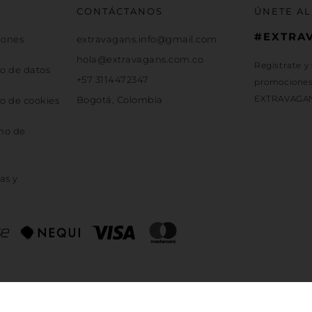
CONTÁCTANOS
ÚNETE AL
#EXTRA
iones
extravagans.info@gmail.com
hola@extravagans.com.co
Regístrate y
jo de datos
+57 3114472347
promociones 
EXTRAVAGA
Bogotá, Colombia
jo de cookies
cho de
as y