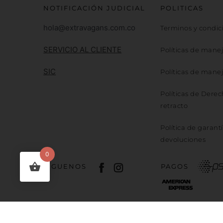
NOTIFICACIÓN JUDICIAL
POLITICAS
hola@extravagans.com.co
Terminos y condic
SERVICIO AL CLIENTE
Políticas de mane
SIC
Políticas de mane
Políticas de Dere
retracto
Política de garantí
devoluciones
0
SÍGUENOS
PAGOS