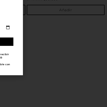
Añadir
recibir
g.
able con