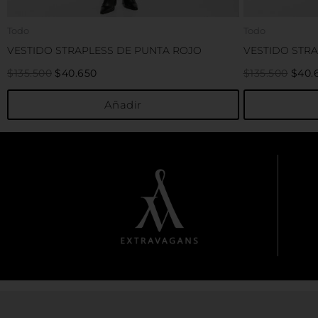
producto
Todo
Todo
VESTIDO STRAPLESS DE PUNTA ROJO
VESTIDO STR
$
135.500
$
40.650
$
135.500
$
40.
Añadir