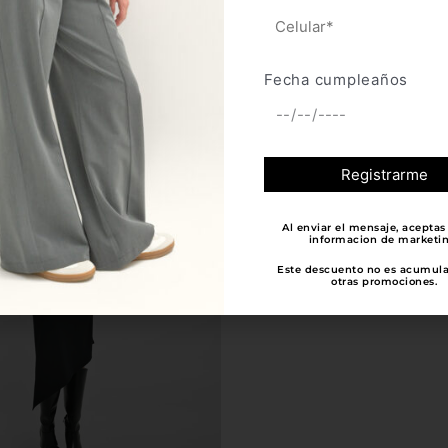
Añadir
Añadir
Fecha cumpleaños
El
Este
70%
o
precio
producto
nal
actual
tiene
es:
500.
$40.650.
múltiples
variantes.
Al enviar el mensaje, aceptas 
Las
informacion de marketin
opciones
Este descuento no es acumul
otras promociones.
se
pueden
elegir
en
la
página
de