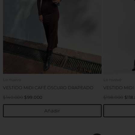
Las
opciones
se
pueden
elegir
en
la
página
de
producto
Lo nuevo
Lo nuevo
VESTIDO MIDI CAFÉ OSCURO DRAPEADO
VESTIDO MIDI
$
140.000
$
99.000
$
198.000
$
118
Añadir