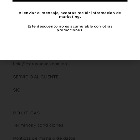
nuestra manufactura es 100%
colombiana, ¡Mil mil gracias por elegir
Al enviar el mensaje, aceptas recibir informacion de
marketing.
la industria Nacional!
Este descuento no es acumulable con otras
promociones.
NOTIFICACIÓN JUDICIAL
hola@extravagans.com.co
SERVICIO AL CLIENTE
SIC
POLITICAS
Terminos y condiciones
Políticas de manejo de datos