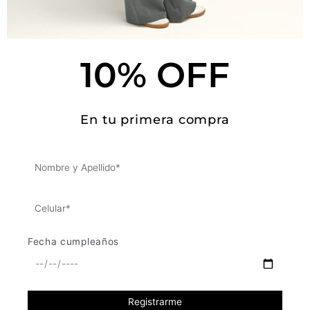
Tallas y medidas
10% OFF
Este producto no está disponible porque no quedan existencias.
SKU:
N/D
En tu primera compra
Fecha cumpleaños
APOYA LO LOCAL
Al comprar nuestras prendas apoyas a
muchos otros micro empresarios, pues