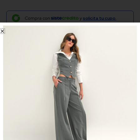
Compra con
y
solicita tu cupo.
Vestido cuello redondo midi flores
cafés
Vestido midi estampado, cuello redondo, manga 3/4 con
elástico en el puño y acabado tipo globo. Con corte a la
altura de la cintura. Tiene bolsillos laterales. Prenda para
clima caliente o frío ya que su tela es fresca y suave.
Para uso formal e informal. Manufactura 100%
Colombiana.
Envíos y tiempos de entrega
Tela
Observaciones