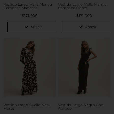
la
la
Vestido Largo Malla Manga
Vestido Largo Malla Manga
página
página
Campana Manchas
Campana Flores
de
de
$
171.000
$
171.000
producto
producto
Añadir
Añadir
Este
Este
producto
producto
tiene
tiene
múltiples
múltiples
variantes.
variantes.
Las
Las
opciones
opciones
se
se
pueden
pueden
elegir
elegir
en
en
la
la
Vestido Largo Cuello Neru
Vestido Largo Negro Con
página
página
Flores
Aplique
de
de