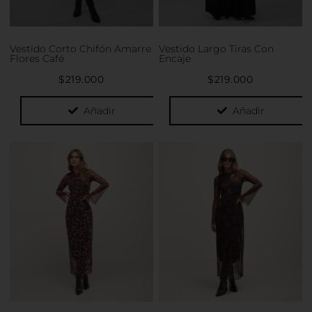
elegir
elegir
en
en
la
la
Vestido Corto Chifón Amarre
Vestido Largo Tiras Con
página
página
Flores Café
Encaje
de
de
$
219.000
$
219.000
producto
producto
Añadir
Añadir
Este
Este
producto
producto
tiene
tiene
múltiples
múltiples
variantes.
variantes.
Las
Las
opciones
opciones
se
se
pueden
pueden
elegir
elegir
en
en