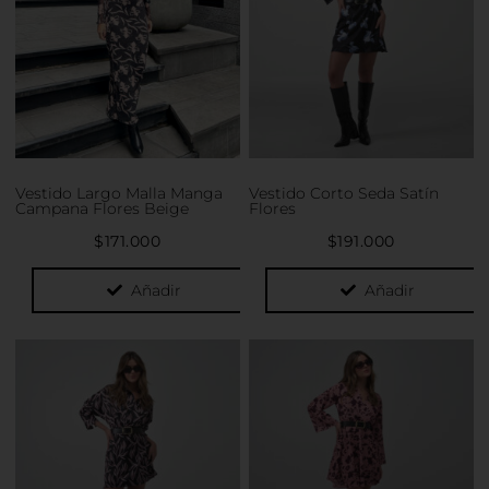
variantes.
variantes.
Las
Las
opciones
opciones
se
se
pueden
pueden
elegir
elegir
en
en
la
la
Vestido Largo Malla Manga
Vestido Corto Seda Satín
página
página
Campana Flores Beige
Flores
de
de
$
171.000
$
191.000
producto
producto
Añadir
Añadir
Este
Este
producto
producto
tiene
tiene
múltiples
múltiples
variantes.
variantes.
Las
Las