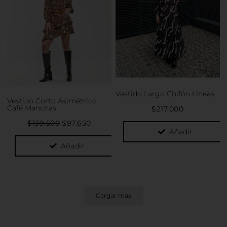
múltiples
$139.500.
$97.650.
variantes.
variantes.
Las
Las
opciones
opciones
se
se
pueden
pueden
elegir
elegir
en
en
la
Vestido Largo Chifón Líneas
la
página
Vestido Corto Asimétrico
página
Café Manchas
$
217.000
de
de
producto
$
139.500
$
97.650
producto
Añadir
Añadir
Cargar más