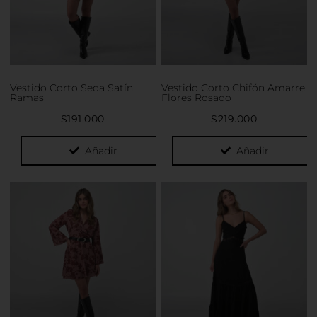
opciones
opciones
se
se
pueden
pueden
elegir
elegir
en
en
la
la
Vestido Corto Seda Satín
Vestido Corto Chifón Amarre
página
página
Ramas
Flores Rosado
de
de
$
191.000
$
219.000
producto
producto
Añadir
Añadir
Este
Este
producto
producto
tiene
tiene
múltiples
múltiples
variantes.
variantes.
Las
Las
opciones
opciones
se
se
pueden
pueden