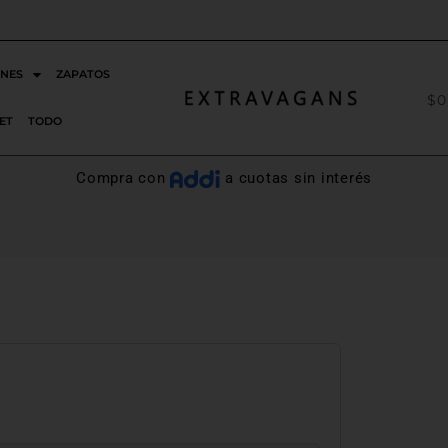
ENVÍOS GRATIS X COMPRAS DESDE 280.000
NES
ZAPATOS
$
0
ET
TODO
Compra con
a cuotas sin interés