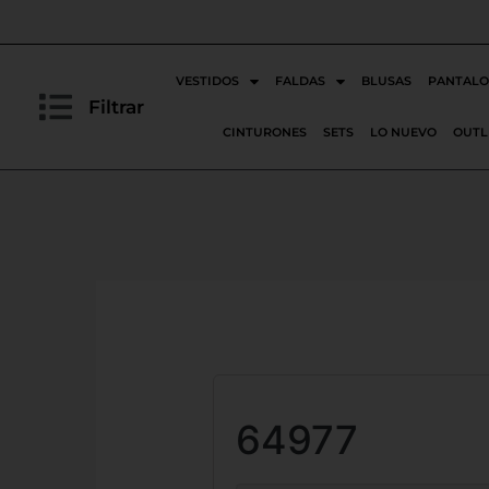
Ir
al
contenido
VESTIDOS
FALDAS
BLUSAS
PANTALO
Filtrar
CINTURONES
SETS
LO NUEVO
OUTL
64977