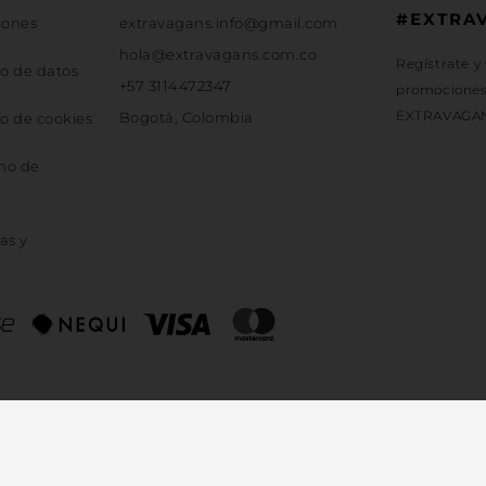
#EXTRA
iones
extravagans.info@gmail.com
hola@extravagans.com.co
Regístrate y
jo de datos
+57 3114472347
promociones 
EXTRAVAGA
Bogotá, Colombia
jo de cookies
cho de
as y