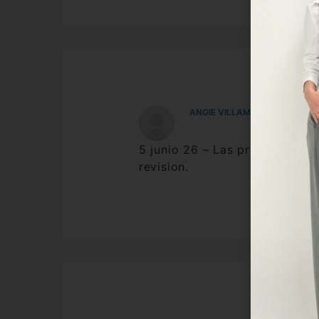
ANGIE VILLAMARIN
5 junio 26 – Las prendas fuero
revision.