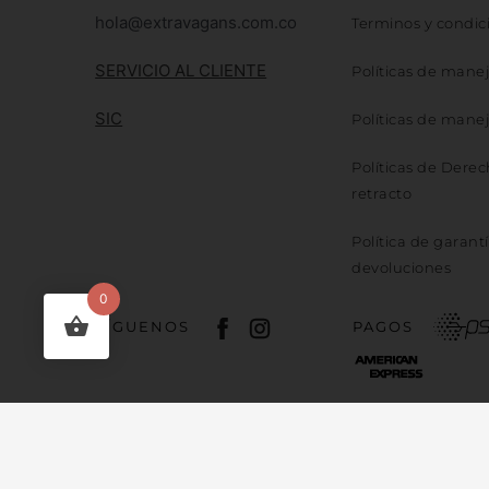
hola@extravagans.com.co
Terminos y condic
SERVICIO AL CLIENTE
Políticas de mane
SIC
Políticas de mane
Políticas de Dere
retracto
Política de garantí
devoluciones
0
SÍGUENOS
PAGOS