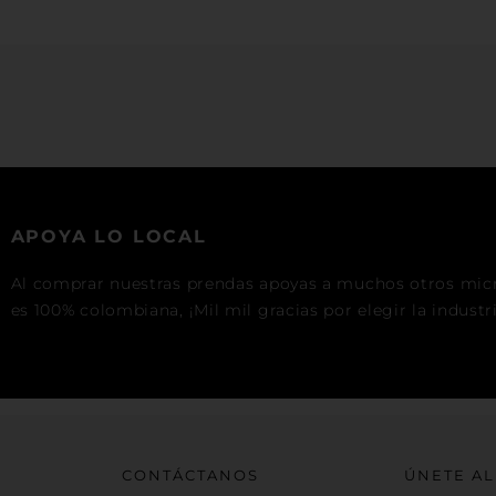
APOYA LO LOCAL
Al comprar nuestras prendas apoyas a muchos otros mic
es 100% colombiana, ¡Mil mil gracias por elegir la industr
CONTÁCTANOS
ÚNETE AL