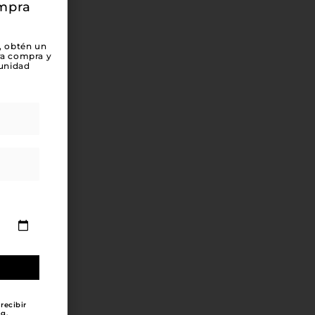
ompra
, obtén un
ra compra y
unidad
recibir
g.