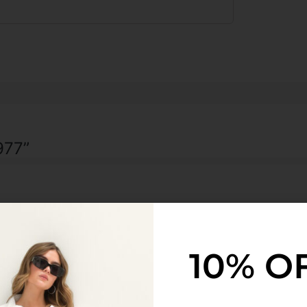
977”
10% O
.