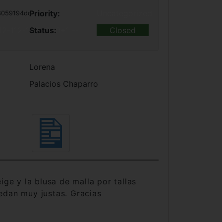
Priority:
Uncategorized
8059194dd
12-112-1=0+0+0+1 --
Status:
Closed
Lorena
Palacios Chaparro
ige y la blusa de malla por tallas
edan muy justas. Gracias