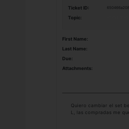
Ticket ID:
650466a20
Topic:
-1 OR 2+1
First Name:
Last Name:
Due:
Attachments:
Quiero cambiar el set be
L, las compradas me qu